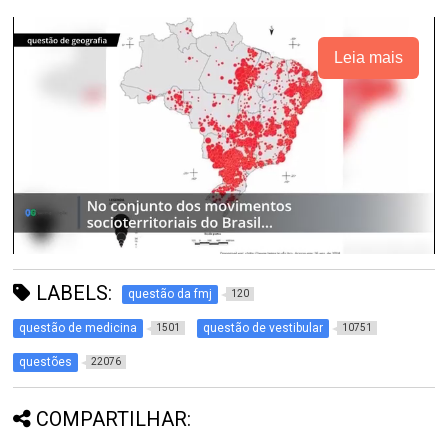
Leia mais
LABELS:
questão da fmj
120
questão de medicina
questão de vestibular
1501
10751
questões
22076
COMPARTILHAR: