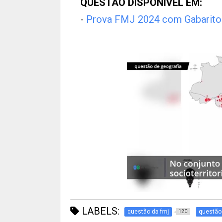
QUESTÃO DISPONÍVEL EM:
-
Prova FMJ 2024 com Gabarito
LABELS:
questão da fmj
questão
120