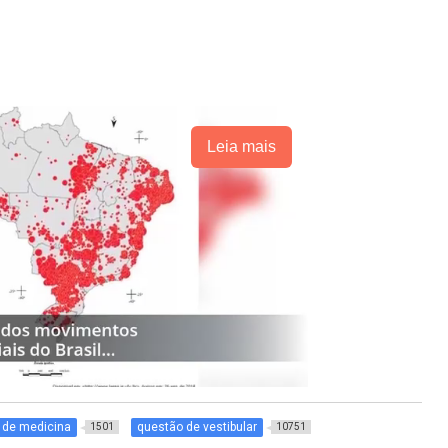
Leia mais
 de medicina
questão de vestibular
1501
10751