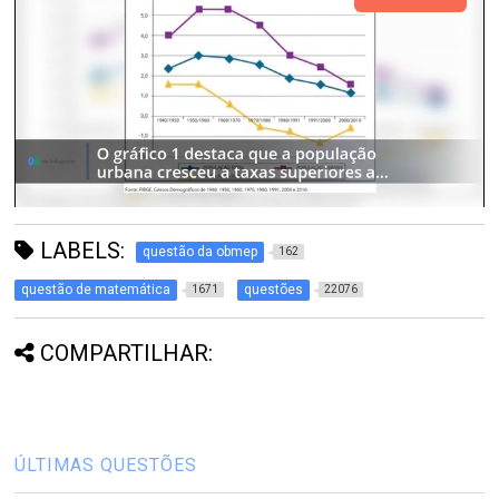
LABELS:
questão da obmep
162
questão de matemática
questões
1671
22076
COMPARTILHAR:
ÚLTIMAS QUESTÕES