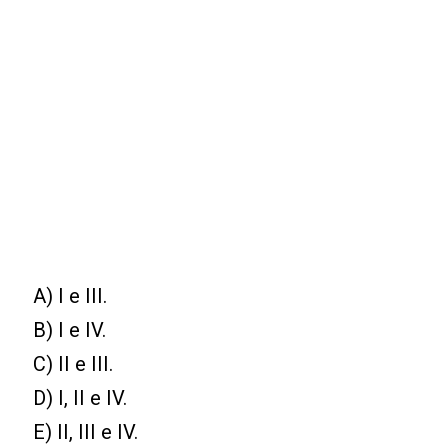
A) I e III.
B) I e IV.
C) II e III.
D) I, II e IV.
E) II, III e IV.