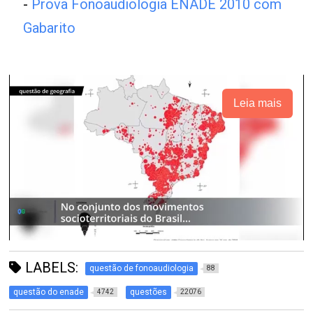
-
Prova Fonoaudiologia ENADE 2010 com
Gabarito
Leia mais
LABELS:
questão de fonoaudiologia
88
questão do enade
questões
4742
22076