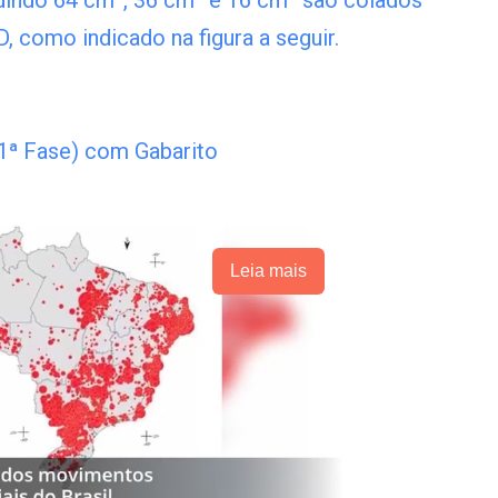
indo 64 cm², 36 cm² e 16 cm² são colados
, como indicado na figura a seguir.
 1ª Fase) com Gabarito
Leia mais