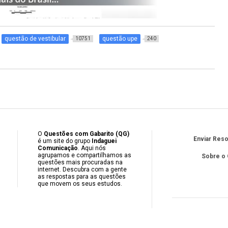
questão de vestibular
questão upe
10751
240
O
Questões com Gabarito (QG)
Enviar Res
é um site do grupo
Indaguei
Comunicação
. Aqui nós
agrupamos e compartilhamos as
Sobre o
questões mais procuradas na
internet. Descubra com a gente
as respostas para as questões
que movem os seus estudos.