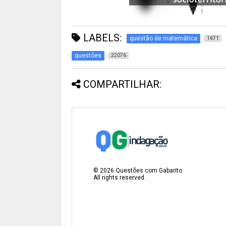
LABELS:
questão de matemática
1671
questões
22076
COMPARTILHAR:
©
2026
Questões com Gabarito
All rights reserved.