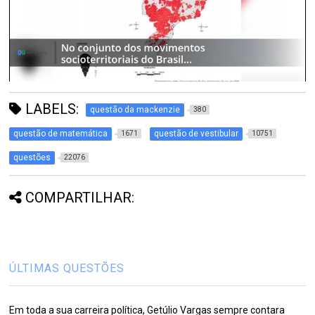
LABELS:
questão da mackenzie
380
questão de matemática
questão de vestibular
1671
10751
questões
22076
COMPARTILHAR:
ÚLTIMAS QUESTÕES
Em toda a sua carreira política, Getúlio Vargas sempre contara