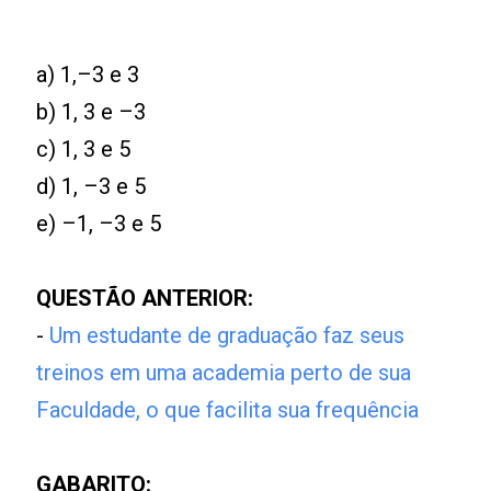
a) 1,–3 e 3
b) 1, 3 e –3
c) 1, 3 e 5
d) 1, –3 e 5
e) –1, –3 e 5
QUESTÃO ANTERIOR:
-
Um estudante de graduação faz seus
treinos em uma academia perto de sua
Faculdade, o que facilita sua frequência
GABARITO: