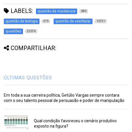
LABELS:
questão da mackenzie
380
questão de biologia
questão de vestibular
479
10751
questões
22076
COMPARTILHAR:
ÚLTIMAS QUESTÕES
Em toda a sua carreira política, Getúlio Vargas sempre contara
com o seu talento pessoal de persuasão e poder de manipulação
Qual condição favoreceu o cenário produtivo
exposto na figura?