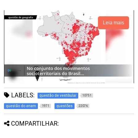
Leia mais
LABELS:
questão de vestibular
10751
questão do enem
questões
1971
22076
COMPARTILHAR: