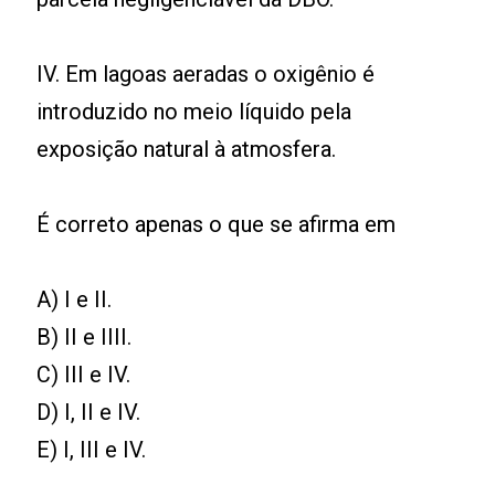
IV. Em lagoas aeradas o oxigênio é
introduzido no meio líquido pela
exposição natural à atmosfera.
É correto apenas o que se afirma em
A) I e II.
B) II e IIII.
C) III e IV.
D) I, II e IV.
E) I, III e IV.