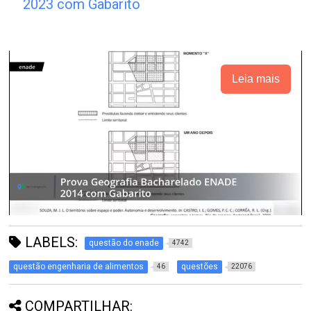
2023 com Gabarito
Leia mais
LABELS:
questão do enade
4742
questão engenharia de alimentos
questões
46
22076
COMPARTILHAR: