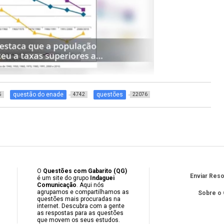
questão do enade
questões
5
4742
22076
O
Questões com Gabarito (QG)
Enviar Res
é um site do grupo
Indaguei
Comunicação
. Aqui nós
agrupamos e compartilhamos as
Sobre o
questões mais procuradas na
internet. Descubra com a gente
as respostas para as questões
que movem os seus estudos.