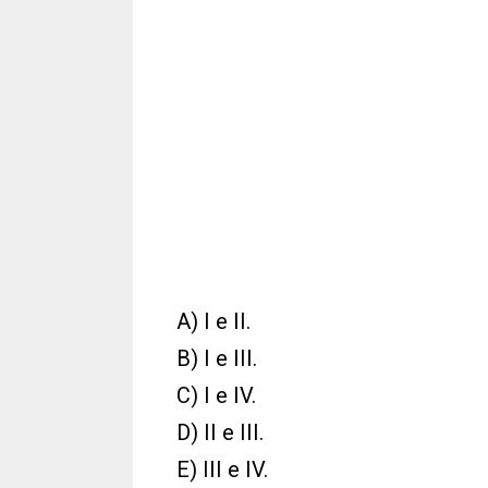
A) I e II.
B) I e III.
C) I e IV.
D) II e III.
E) III e IV.