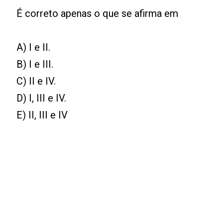
É correto apenas o que se afirma em
A) I e II.
B) I e III.
C) II e IV.
D) I, III e IV.
E) II, III e IV