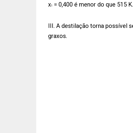
x
= 0,400 é menor do que 515 K
1
III. A destilação torna possível
graxos.