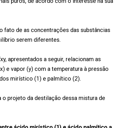
ais puros, de acordo com o interesse na sua
ao fato de as concentrações das substâncias
ilíbrio serem diferentes.
xy, apresentados a seguir, relacionam as
x) e vapor (y) com a temperatura à pressão
s mirístico (1) e palmítico (2).
 o projeto da destilação dessa mistura de
ntre ácido mirístico (1) e ácido palmítico a