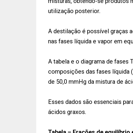
misturas, obtendo-se produtos m
utilização posterior.
A destilação é possível graças 
nas fases líquida e vapor em equ
A tabela e o diagrama de fases T
composições das fases líquida (
de 50,0 mmHg da mistura de ácido
Esses dados são essenciais para
ácidos graxos.
Tabela – Frações de equilíbrio e