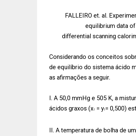
FALLEIRO et. al. Experimen
equilibrium data of
differential scanning calor
Considerando os conceitos sobre
de equilíbrio do sistema ácido m
as afirmações a seguir.
I. A 50,0 mmHg e 505 K, a mistu
ácidos graxos (x
= y
= 0,500) est
1
1
II. A temperatura de bolha de u