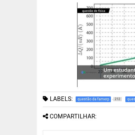
LABELS:
questão da famerp
ques
212
COMPARTILHAR: