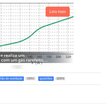
Leia mais
tão de vestibular
questões
10751
22076