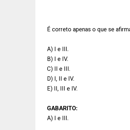
É correto apenas o que se afir
A) I e III.
B) I e IV.
C) II e III.
D) I, II e IV.
E) II, III e IV.
GABARITO:
A) I e III.