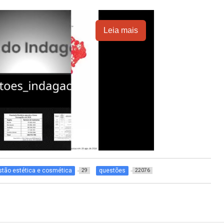
Leia mais
tão estética e cosmética
questões
29
22076