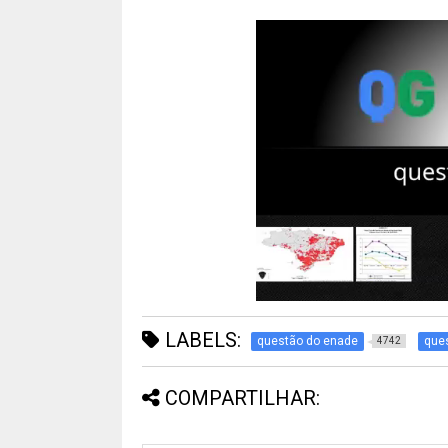
LABELS:
questão do enade
ques
4742
COMPARTILHAR: