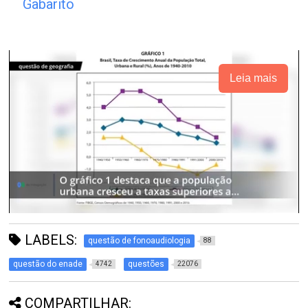
Gabarito
Leia mais
LABELS:
questão de fonoaudiologia
88
questão do enade
questões
4742
22076
COMPARTILHAR: