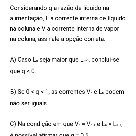
Considerando q a razão de líquido na
alimentação, L a corrente interna de líquido
na coluna e V a corrente interna de vapor
na coluna, assinale a opção correta.
A) Caso L
seja maior que L
, conclui-se
n
n–1
que q < 0.
B) Se 0 < q < 1, as correntes V
e L
podem
n
n
não ser iguais.
C) Na condição em que V
= V
e L
= L
,
n
n+1
n
n–1
é possível afirmar que q = 0,5.