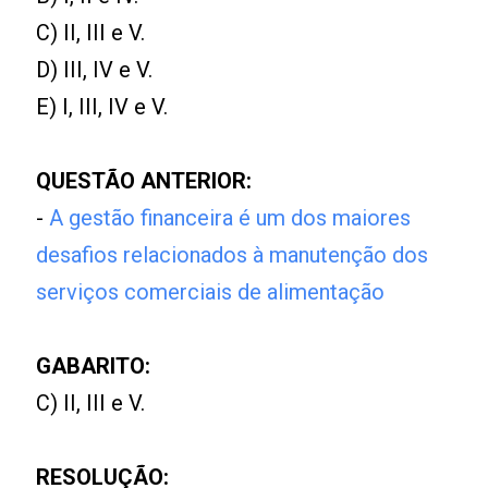
C) II, III e V.
D) III, IV e V.
E) I, III, IV e V.
QUESTÃO ANTERIOR:
-
A gestão financeira é um dos maiores
desafios relacionados à manutenção dos
serviços comerciais de alimentação
GABARITO:
C) II, III e V.
RESOLUÇÃO: