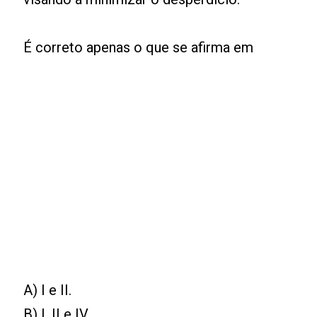
É correto apenas o que se afirma em
A) I e II.
B) I, II e IV.