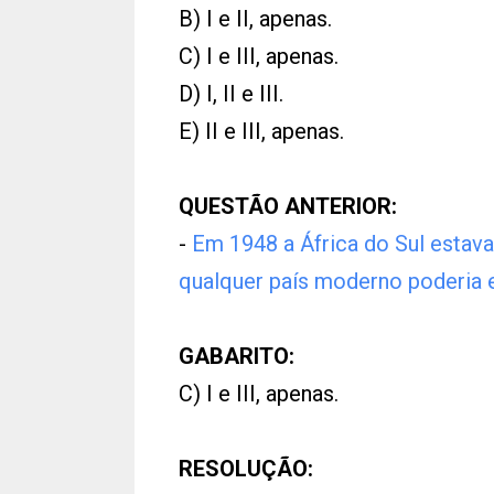
B) I e II, apenas.
C) I e III, apenas.
D) I, II e III.
E) II e III, apenas.
QUESTÃO ANTERIOR:
-
Em 1948 a África do Sul estav
qualquer país moderno poderia 
GABARITO:
C) I e III, apenas.
RESOLUÇÃO: