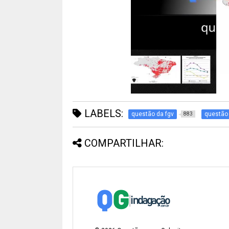
LABELS:
questão da fgv
questão 
883
COMPARTILHAR: