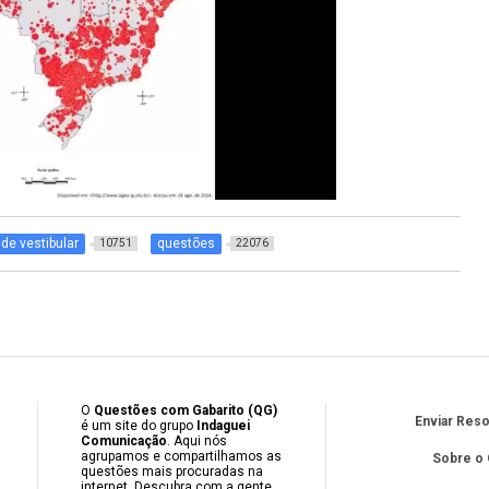
de vestibular
questões
10751
22076
O
Questões com Gabarito (QG)
Enviar Res
é um site do grupo
Indaguei
Comunicação
. Aqui nós
agrupamos e compartilhamos as
Sobre o
questões mais procuradas na
internet. Descubra com a gente