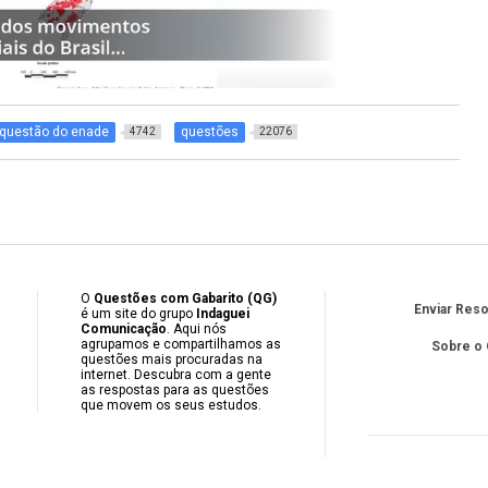
questão do enade
questões
4742
22076
O
Questões com Gabarito (QG)
Enviar Res
é um site do grupo
Indaguei
Comunicação
. Aqui nós
agrupamos e compartilhamos as
Sobre o
questões mais procuradas na
internet. Descubra com a gente
as respostas para as questões
que movem os seus estudos.