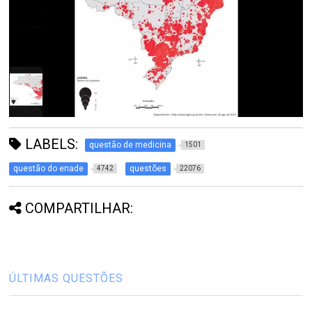
LABELS:
questão de medicina
1501
questão do enade
questões
4742
22076
COMPARTILHAR:
ÚLTIMAS QUESTÕES