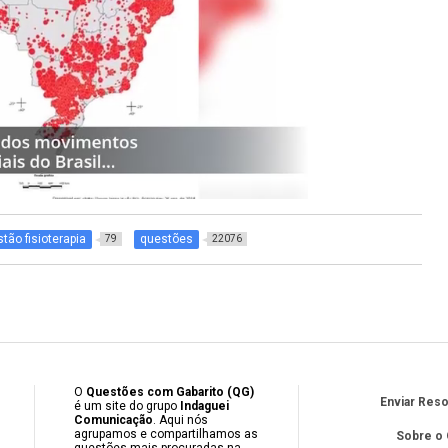
tão fisioterapia
questões
79
22076
O
Questões com Gabarito (QG)
Enviar Res
é um site do grupo
Indaguei
Comunicação
. Aqui nós
agrupamos e compartilhamos as
Sobre o