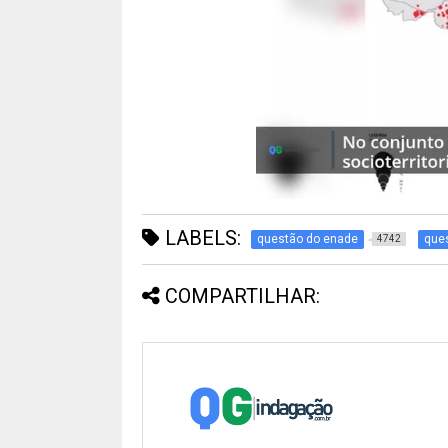
LABELS:
questão do enade
ques
4742
COMPARTILHAR: