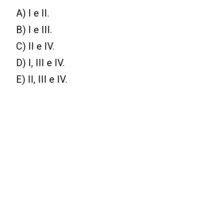
A) I e II.
B) I e III.
C) II e IV.
D) I, III e IV.
E) II, III e IV.