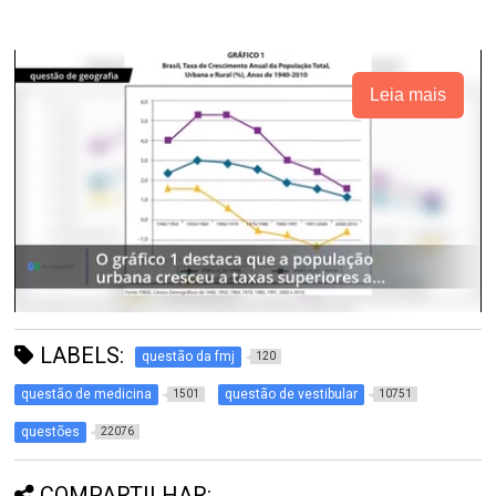
Leia mais
LABELS:
questão da fmj
120
questão de medicina
questão de vestibular
1501
10751
questões
22076
COMPARTILHAR: