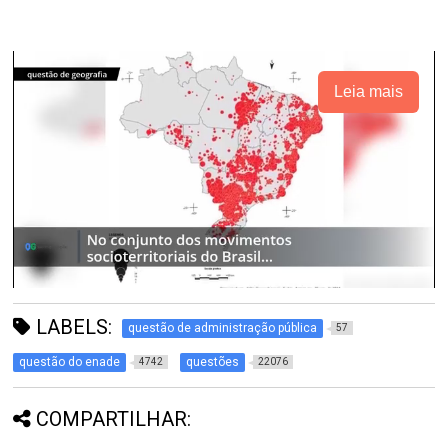
Leia mais
LABELS:
questão de administração pública
57
questão do enade
questões
4742
22076
COMPARTILHAR: