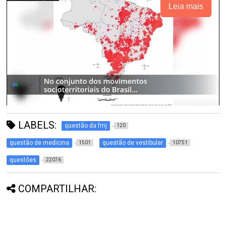
Leia mais
LABELS:
questão da fmj
120
questão de medicina
questão de vestibular
1501
10751
questões
22076
COMPARTILHAR: