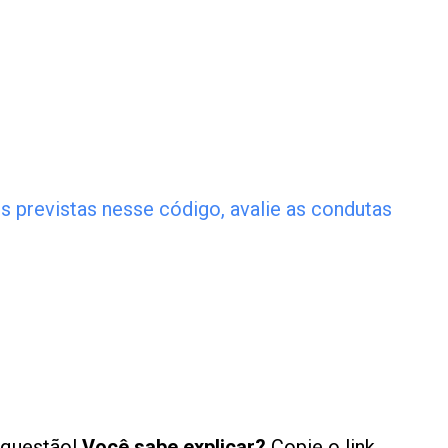
 previstas nesse código, avalie as condutas
 questão!
Você sabe explicar?
Copie o link