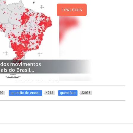
Leia mais
questão do enade
questões
99
4742
22076