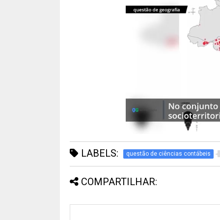
LABELS:
questão de ciências contábeis
COMPARTILHAR: