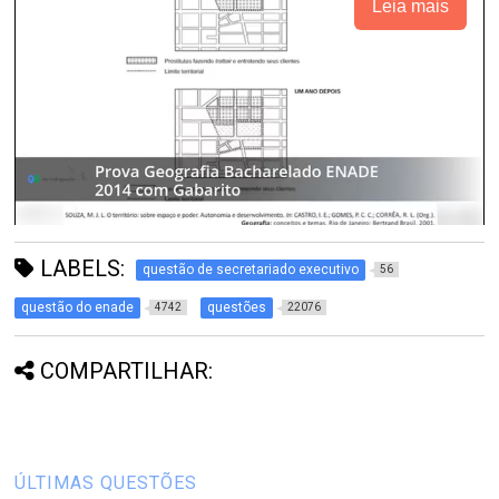
Leia mais
LABELS:
questão de secretariado executivo
56
questão do enade
questões
4742
22076
COMPARTILHAR:
ÚLTIMAS QUESTÕES