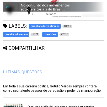
LABELS:
questão de vestibular
10751
questão do enem
questões
1971
22076
COMPARTILHAR:
ÚLTIMAS QUESTÕES
Em toda a sua carreira política, Getúlio Vargas sempre contara
com o seu talento pessoal de persuasão e poder de manipulação
Qual condição favoreceu o cenário produtivo