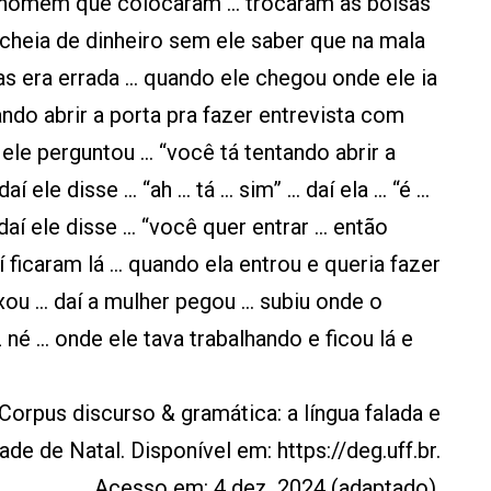
m homem que colocaram ... trocaram as bolsas
 cheia de dinheiro sem ele saber que na mala
as era errada ... quando ele chegou onde ele ia
ando abrir a porta pra fazer entrevista com
 ele perguntou ... “você tá tentando abrir a
aí ele disse ... “ah ... tá ... sim” ... daí ela ... “é ...
aí ele disse ... “você quer entrar ... então
aí ficaram lá ... quando ela entrou e queria fazer
 ... daí a mulher pegou ... subiu onde o
né ... onde ele tava trabalhando e ficou lá e
Corpus discurso & gramática: a língua falada e
ade de Natal. Disponível em: https://deg.uff.br.
Acesso em: 4 dez. 2024 (adaptado).