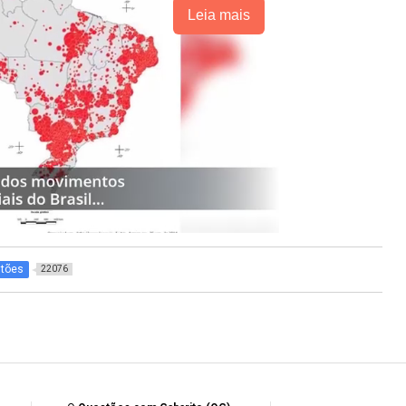
Leia mais
tões
22076