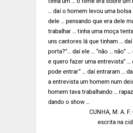
tinha um ... o filme era sobre u
... daí o homem levou uma bolsa
dele ... pensando que era dele m
trabalhar ... tinha uma moça tent
uns cantores lá que tinham ... daí
porta?”... daí ele ... “não ... não” ... d
e quero fazer uma entrevista” ... d
pode entrar” ... daí entraram ... d
a entrevista um homem num deixou
homem tava trabalhando ... rapaz 
dando o show ...
CUNHA, M. A. F. 
escrita na cid