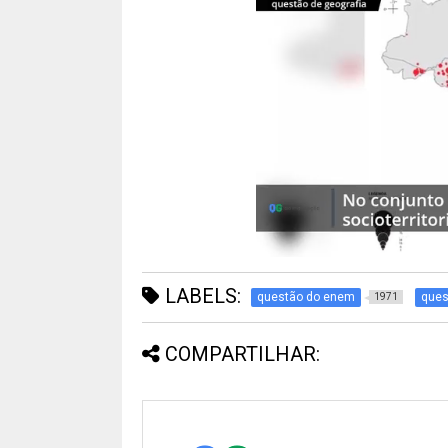
LABELS:
questão do enem
ques
1971
COMPARTILHAR: