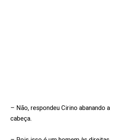
– Não, respondeu Cirino abanando a
cabeça.
– Pois isso é um homem às direitas,