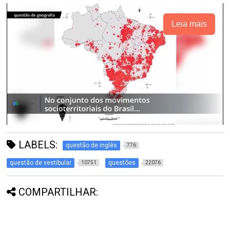
Leia mais
LABELS:
questão de inglês
776
questão de vestibular
questões
10751
22076
COMPARTILHAR: