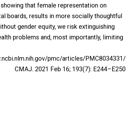
 showing that female representation on
al boards, results in more socially thoughtful
ithout gender equity, we risk extinguishing
alth problems and, most importantly, limiting
.ncbi.nlm.nih.gov/pmc/articles/PMC8034331/
CMAJ. 2021 Feb 16; 193(7): E244–E250