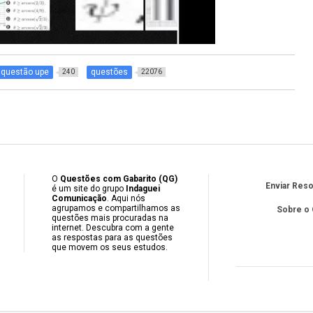
questão upe
questões
240
22076
O
Questões com Gabarito (QG)
Enviar Res
é um site do grupo
Indaguei
Comunicação
. Aqui nós
agrupamos e compartilhamos as
Sobre o
questões mais procuradas na
internet. Descubra com a gente
as respostas para as questões
que movem os seus estudos.