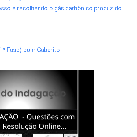
esso e recolhendo o gás carbônico produzido
 1ª Fase) com Gabarito
Leia mais